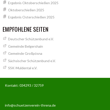
Ergebnis Oktoberschießen 2025
Oktoberschießen 2025
Ergebnis Osterschießen 2025
EMPFOHLENE SEITEN
Deutscher Schützenbund e.V.
Gemeinde Belgershain
Gemeinde Großpösna
Sächsischer Schützenbund e.V.
SSK-Muldental e.V.
Kontakt: 034293 / 32759
info@schuetzenverein-threna.de