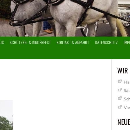
US
SCHÜTZEN- & KINDERFEST
KONTAKT & ANFAHRT
DATENSCHUTZ
IMP
WIR
His
Sa
Sch
Vo
NEUE