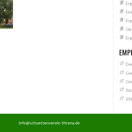
Erg
Ein
Erg
Ok
Erg
EMPF
Deu
Ge
Ge
Säc
SSK
info@schuetzenverein-threna.de