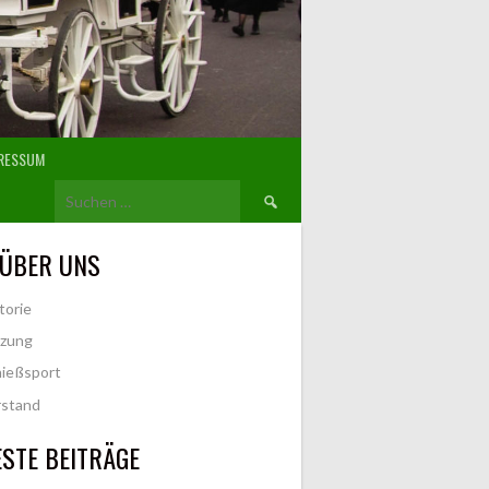
RESSUM
Suchen
nach:
 ÜBER UNS
torie
tzung
ießsport
rstand
STE BEITRÄGE