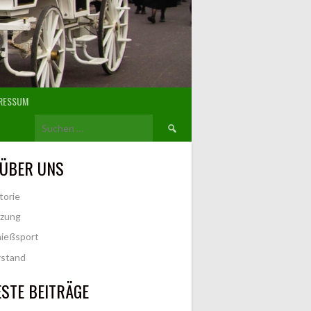
RESSUM
Suchen
nach:
 ÜBER UNS
torie
tzung
ießsport
rstand
STE BEITRÄGE