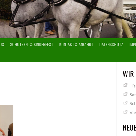
US
SCHÜTZEN- & KINDERFEST
KONTAKT & ANFAHRT
DATENSCHUTZ
IMP
WIR
His
Sa
Sch
Vo
NEUE