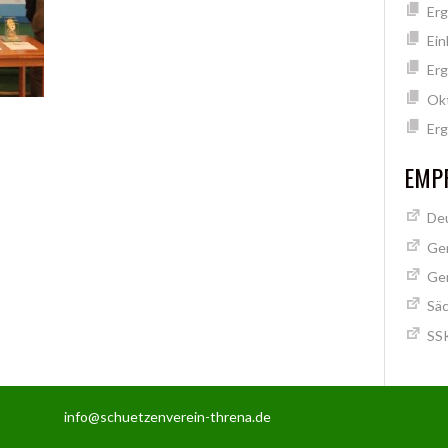
Erg
Ein
Erg
Ok
Erg
EMPF
Deu
Ge
Ge
Säc
SSK
info@schuetzenverein-threna.de