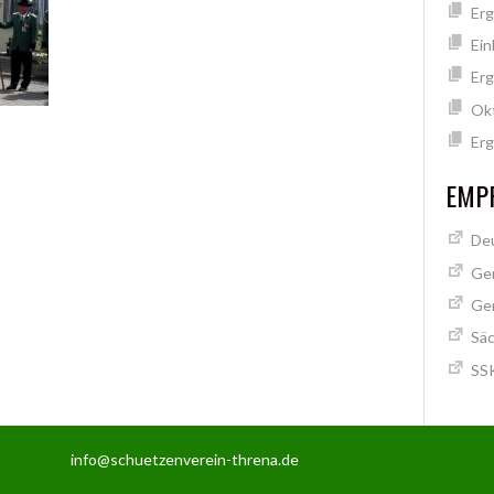
Erg
Ein
Erg
Ok
Erg
EMPF
Deu
Ge
Ge
Säc
SSK
info@schuetzenverein-threna.de