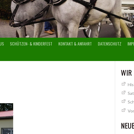
US
SCHÜTZEN- & KINDERFEST
KONTAKT & ANFAHRT
DATENSCHUTZ
IMP
WIR
His
Sa
Sch
Vo
NEUE