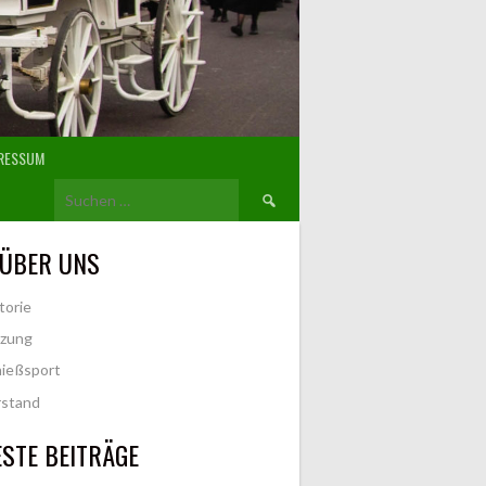
RESSUM
Suchen
nach:
 ÜBER UNS
torie
tzung
ießsport
rstand
STE BEITRÄGE