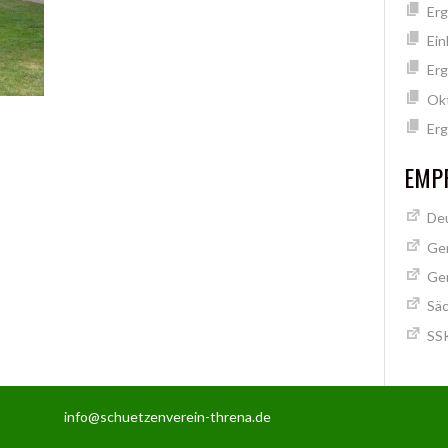
Erg
Ein
Erg
Ok
Erg
EMPF
Deu
Ge
Ge
Säc
SSK
info@schuetzenverein-threna.de