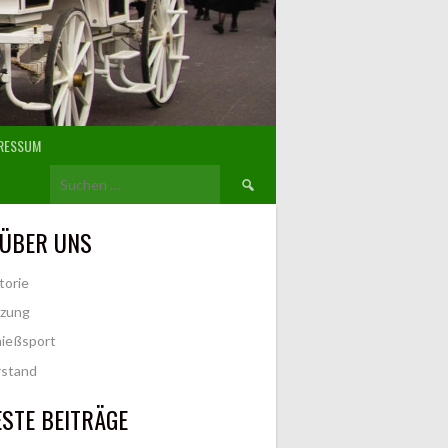
RESSUM
Suchen
nach:
 ÜBER UNS
torie
tzung
ießsport
rstand
STE BEITRÄGE