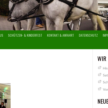
US
SCHÜTZEN- & KINDERFEST
KONTAKT & ANFAHRT
DATENSCHUTZ
IMP
WIR
His
Sa
Sch
Vo
NEUE