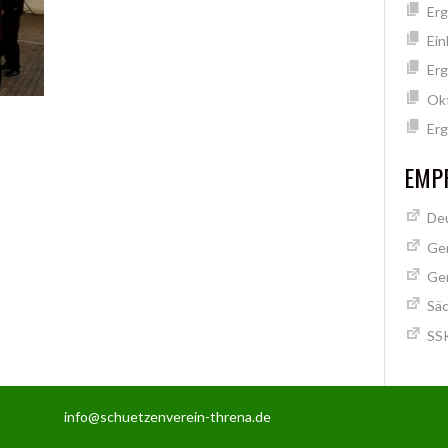
Erg
Ein
Erg
Ok
Erg
EMPF
Deu
Ge
Ge
Säc
SSK
info@schuetzenverein-threna.de