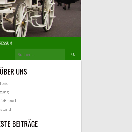
RESSUM
Suchen
nach:
 ÜBER UNS
torie
tzung
ießsport
rstand
STE BEITRÄGE