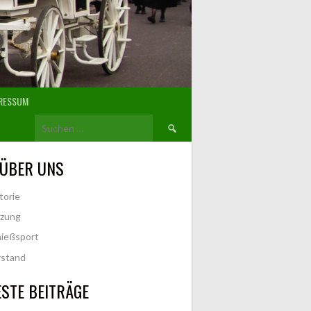
RESSUM
Suchen
nach:
 ÜBER UNS
torie
tzung
ießsport
rstand
STE BEITRÄGE