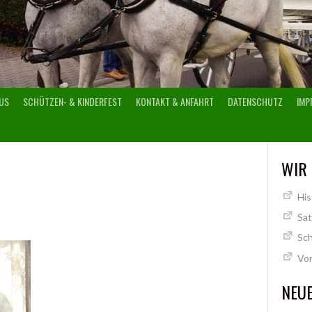
US
SCHÜTZEN- & KINDERFEST
KONTAKT & ANFAHRT
DATENSCHUTZ
IMP
WIR
His
Sa
Sch
Vo
NEUE