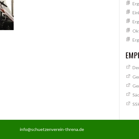
Erg
Ein
Erg
Ok
Erg
EMPF
Deu
Ge
Ge
Säc
SSK
info@schuetzenverein-threna.de