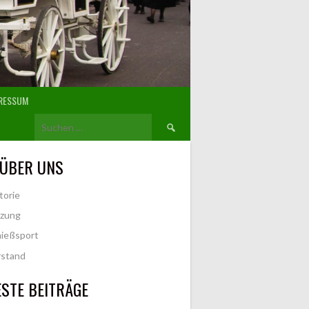
RESSUM
Suchen
nach:
 ÜBER UNS
torie
tzung
ießsport
rstand
STE BEITRÄGE