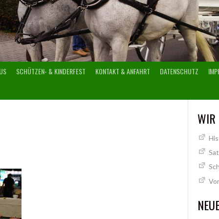
US
SCHÜTZEN- & KINDERFEST
KONTAKT & ANFAHRT
DATENSCHUTZ
IMP
WIR
His
Sa
Sch
Vo
NEUE