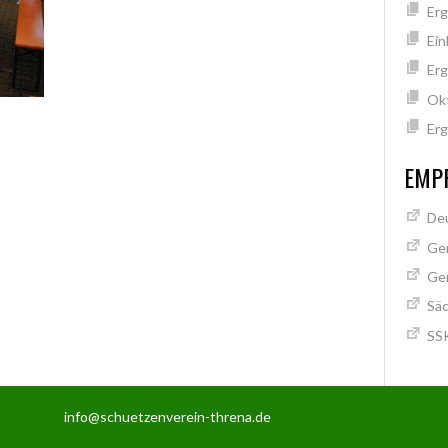
Erg
Ein
Erg
Ok
Erg
EMPF
Deu
Ge
Ge
Säc
SSK
info@schuetzenverein-threna.de