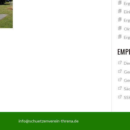
Erg
Ein
Erg
Ok
Erg
EMPF
Deu
Ge
Ge
Säc
SSK
info@schuetzenverein-threna.de