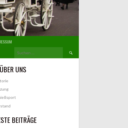
RESSUM
Suchen
nach:
 ÜBER UNS
torie
tzung
ießsport
rstand
STE BEITRÄGE