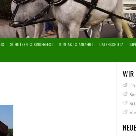
US
SCHÜTZEN- & KINDERFEST
KONTAKT & ANFAHRT
DATENSCHUTZ
IMP
WIR
His
Sa
Sch
Vo
NEUE