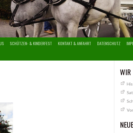
US
SCHÜTZEN- & KINDERFEST
KONTAKT & ANFAHRT
DATENSCHUTZ
IMP
WIR
His
Sa
Sch
Vo
NEUE