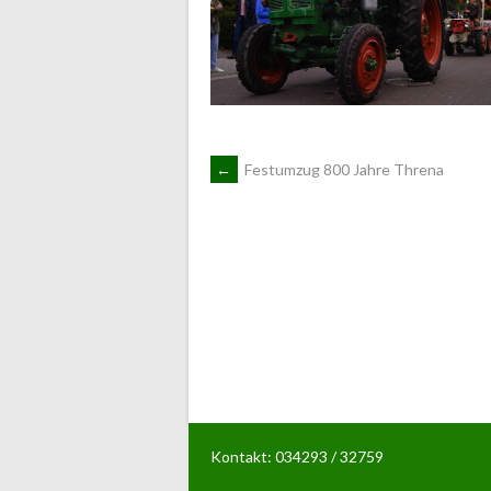
ARTIKEL-
←
Festumzug 800 Jahre Threna
NAVIGATION
Kontakt: 034293 / 32759