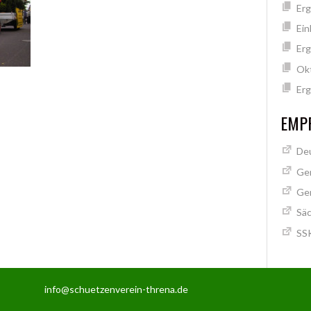
Erg
Ein
Erg
Ok
Erg
EMPF
Deu
Ge
Ge
Säc
SSK
info@schuetzenverein-threna.de