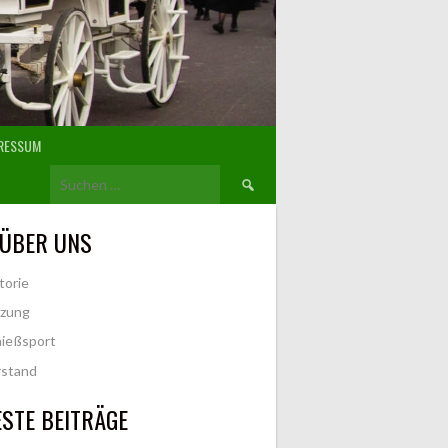
RESSUM
Suchen
nach:
 ÜBER UNS
torie
tzung
ießsport
rstand
STE BEITRÄGE