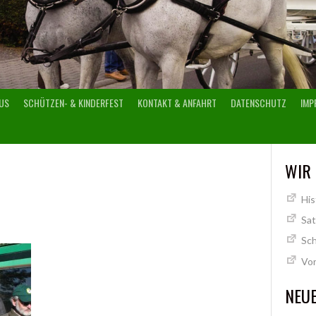
US
SCHÜTZEN- & KINDERFEST
KONTAKT & ANFAHRT
DATENSCHUTZ
IMP
WIR
His
Sa
Sch
Vo
NEUE