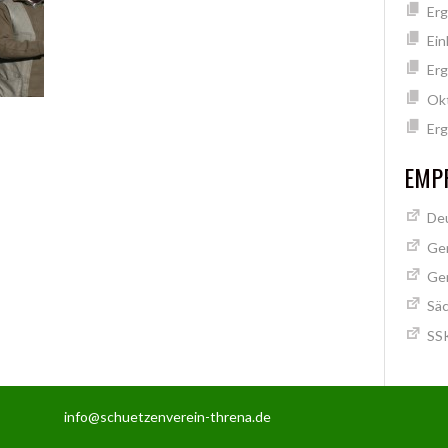
Erg
Ein
Erg
Ok
Erg
EMPF
Deu
Ge
Ge
Säc
SSK
info@schuetzenverein-threna.de