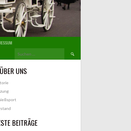
RESSUM
Suchen
nach:
 ÜBER UNS
torie
tzung
ießsport
rstand
STE BEITRÄGE